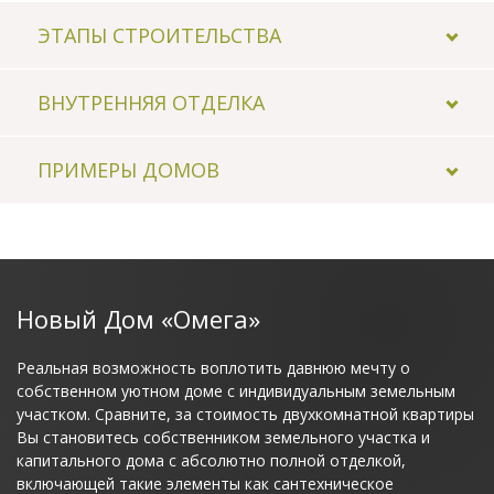
ЭТАПЫ СТРОИТЕЛЬСТВА
ВНУТРЕННЯЯ ОТДЕЛКА
1
2
ПРИМЕРЫ ДОМОВ
Новый Дом «Омега»
Реальная возможность воплотить давнюю мечту о
Разработка грунта под фундамент
Рабо
собственном уютном доме с индивидуальным земельным
участком. Сравните, за стоимость двухкомнатной квартиры
Вы становитесь собственником земельного участка и
капитального дома с абсолютно полной отделкой,
включающей такие элементы как сантехническое