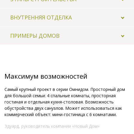
ВНУТРЕННЯЯ ОТДЕЛКА
1
2
ПРИМЕРЫ ДОМОВ
Максимум возможностей
Самый крупный проект в серии Омнидом. Просторный дом
Разработка грунта под устройство
Устр
для большой семьи: 4 спальные комнаты, просторная
фундамента
гостиная и отдельная кухня-столовая. Возможность
обустройства двух санузлов. Может использоваться как
коммерческий объект: мини-гостиница с 6 комнатами.
Эдуард, руководитель компании «Новый Дом»